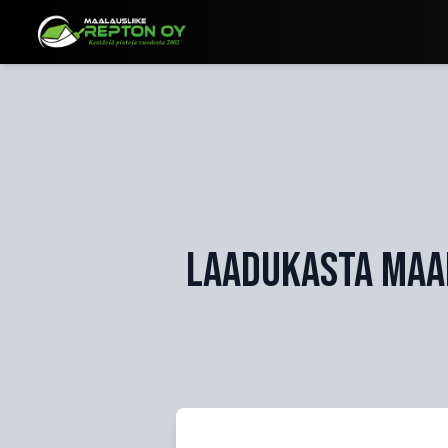
// Header.astro
Laadukasta maal