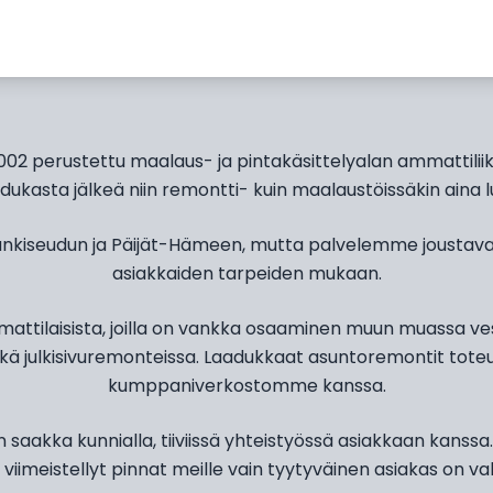
2 perustettu maalaus- ja pintakäsittelyalan ammattili
ukasta jälkeä niin remontti- kuin maalaustöissäkin aina l
kiseudun ja Päijät-Hämeen, mutta palvelemme joustava
asiakkaiden tarpeiden mukaan.
tilaisista, joilla on vankka osaaminen muun muassa vesi
kä julkisivuremonteissa. Laadukkaat asuntoremontit tot
kumppaniverkostomme kanssa.
aakka kunnialla, tiiviissä yhteistyössä asiakkaan kanss
 viimeistellyt pinnat meille vain tyytyväinen asiakas on va