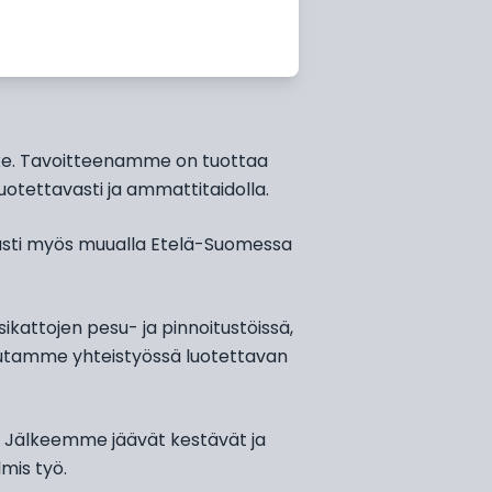
ike. Tavoitteenamme on tuottaa
uotettavasti ja ammattitaidolla.
sti myös muualla Etelä-Suomessa
kattojen pesu- ja pinnoitustöissä,
eutamme yhteistyössä luotettavan
a. Jälkeemme jäävät kestävät ja
lmis työ.