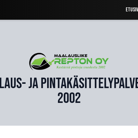
Etusi
aus- ja pintakäsittelypalv
2002