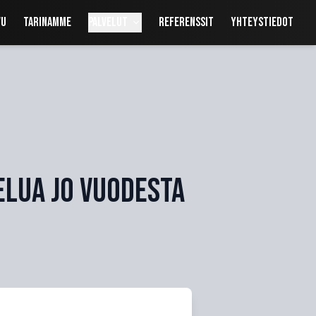
vu
Tarinamme
Palvelut
Referenssit
Yhteystiedot
elua jo vuodesta