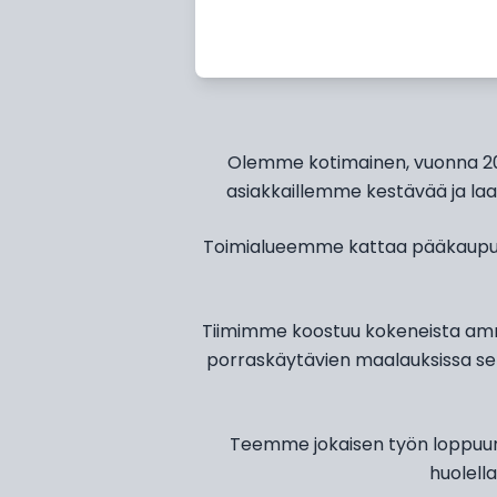
Olemme kotimainen, vuonna 200
asiakkaillemme kestävää ja laad
Toimialueemme kattaa pääkaupun
Tiimimme koostuu kokeneista ammat
porraskäytävien maalauksissa se
Teemme jokaisen työn loppuun s
huolella